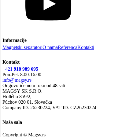
Informacije
Magnetski separatori
O nama
Referenca
Kontakti
Kontakt
+421
918 989 695
Pon-Pet: 8:00-16:00
info@magsy.rs
Odgovorićemo u roku od 48 sati
MAGSY SK S.R.O.
Hollého 859/2,
Púchov 020 01, Slovačka
Company ID: 26230224, VAT ID: CZ26230224
Naša sala
Copyright © Magsy.rs