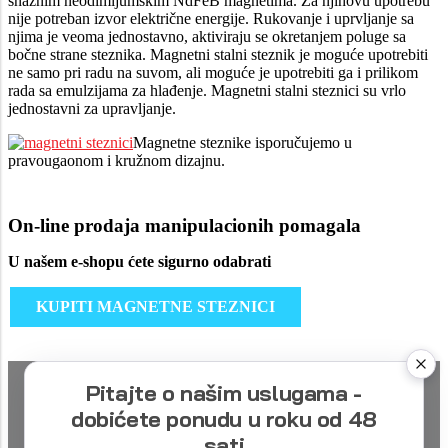
snažnim neodimijumskim NdFeB magnetima. Za njihovu upotrebu
nije potreban izvor električne energije. Rukovanje i uprvljanje sa
njima je veoma jednostavno, aktiviraju se okretanjem poluge sa
bočne strane steznika. Magnetni stalni steznik je moguće upotrebiti
ne samo pri radu na suvom, ali moguće je upotrebiti ga i prilikom
rada sa emulzijama za hlađenje. Magnetni stalni steznici su vrlo
jednostavni za upravljanje.
Magnetne steznike isporučujemo u
pravougaonom i kružnom dizajnu.
On-line prodaja manipulacionih pomagala
U našem e-shopu ćete sigurno odabrati
KUPITI MAGNETNE STEZNICI
Pitajte o našim uslugama -
dobićete ponudu u roku od 48
sati