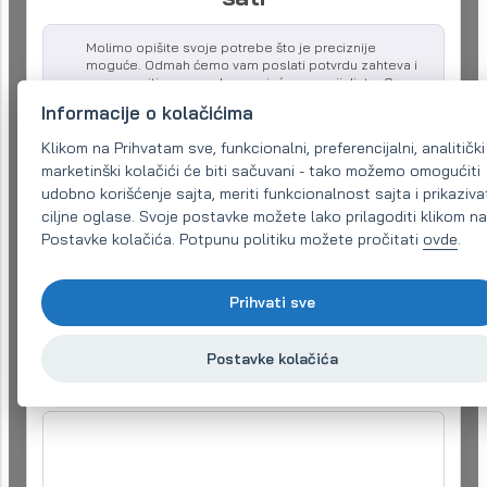
Molimo opišite svoje potrebe što je preciznije
moguće. Odmah ćemo vam poslati potvrdu zahteva i
preusmeriti vas na odgovarajućeg specijaliste. On
može da vas kontaktira za više detalja na date
Informacije o kolačićima
kontakte.
Klikom na Prihvatam sve, funkcionalni, preferencijalni, analitički 
Naziv kompanije:
marketinški kolačići će biti sačuvani - tako možemo omogućiti
udobno korišćenje sajta, meriti funkcionalnost sajta i prikaziva
ciljne oglase. Svoje postavke možete lako prilagoditi klikom n
Postavke kolačića. Potpunu politiku možete pročitati
ovde
.
Email (obavezno)
*
Prihvati sve
Telefon:
*
Postavke kolačića
Vaš zahtjev
*