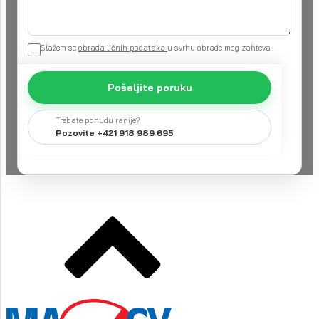
Slažem se
obrada ličnih podataka
u svrhu obrade mog zahteva
Pošaljite poruku
Trebate ponudu ranije?
Pozovite +421 918 989 695