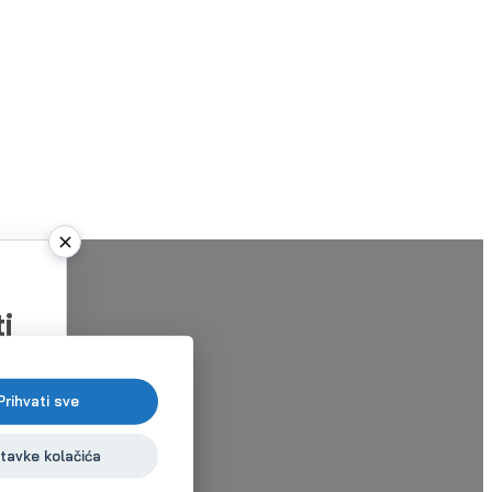
i
Prihvati sve
tavke kolačića