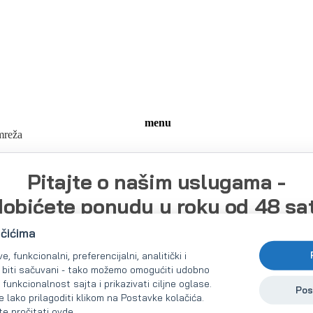
menu
mreža
Pitajte o našim uslugama -
dobićete ponudu u roku od 48 sat
ačićima
Molimo opišite svoje potrebe što je preciznije moguće. Odmah ćemo
, funkcionalni, preferencijalni, analitički i
vam poslati potvrdu zahteva i preusmeriti vas na odgovarajućeg
e biti sačuvani - tako možemo omogućiti udobno
specijaliste. On može da vas kontaktira za više detalja na date
i funkcionalnost sajta i prikazivati ciljne oglase.
Pos
kontakte.
lako prilagoditi klikom na Postavke kolačića.
te pročitati
ovde
.