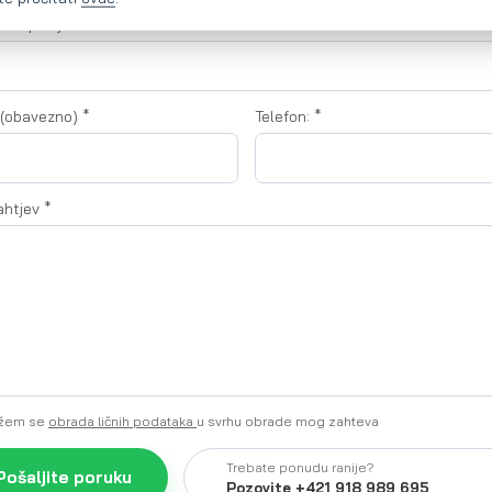
 kompanije:
 (obavezno)
*
Telefon:
*
ahtjev
*
ažem se
obrada ličnih podataka
u svrhu obrade mog zahteva
Trebate ponudu ranije?
Pošaljite poruku
Pozovite +421 918 989 695