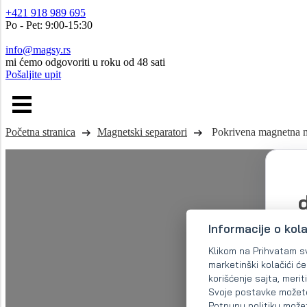
+421 918 989 695
Po - Pet: 9:00-15:30
info@magsy.rs
mi ćemo odgovoriti u roku od 48 sati
Pošaljite upit
Početna stranica
Magnetski separatori
Pokrivena magnetna 
Informacije o kol
Klikom na Prihvatam sve
marketinški kolačići ć
korišćenje sajta, merit
Svoje postavke možete 
Potpunu politiku može