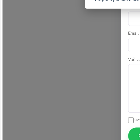
Naziv
Email
Vaš z
Sl