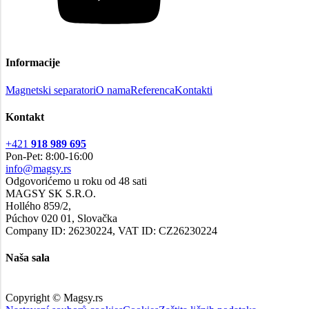
Informacije
Magnetski separatori
O nama
Referenca
Kontakti
Kontakt
+421
918 989 695
Pon-Pet: 8:00-16:00
info@magsy.rs
Odgovorićemo u roku od 48 sati
MAGSY SK S.R.O.
Hollého 859/2,
Púchov 020 01, Slovačka
Company ID: 26230224, VAT ID: CZ26230224
Naša sala
Copyright © Magsy.rs