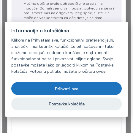
Molimo opišite svoje potrebe što je preciznije
moguće. Odmah ćemo vam poslati potvrdu zahteva i
preusmeriti vas na odgovarajućeg specijaliste. On
može da vas kontaktira za više detalja na date
kontakte.
Informacije o kolačićima
Naziv kompanije:
Klikom na Prihvatam sve, funkcionalni, preferencijalni,
analitički i marketinški kolačići će biti sačuvani - tako
možemo omogućiti udobno korišćenje sajta, meriti
Email (obavezno)
*
funkcionalnost sajta i prikazivati ciljne oglase. Svoje
postavke možete lako prilagoditi klikom na Postavke
kolačića. Potpunu politiku možete pročitati
ovde
.
Telefon:
*
Prihvati sve
Vaš zahtjev
*
Postavke kolačića