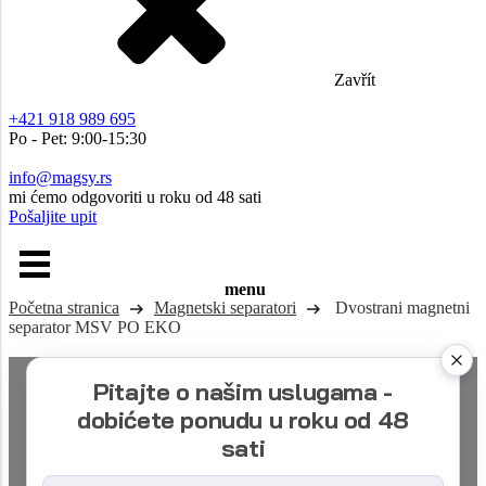
Zavřít
+421 918 989 695
Po - Pet: 9:00-15:30
info@magsy.rs
mi ćemo odgovoriti u roku od 48 sati
Pošaljite upit
menu
Početna stranica
Magnetski separatori
Dvostrani magnetni
separator MSV PO EKO
Pitajte o našim uslugama -
dobićete ponudu u roku od 48
sati