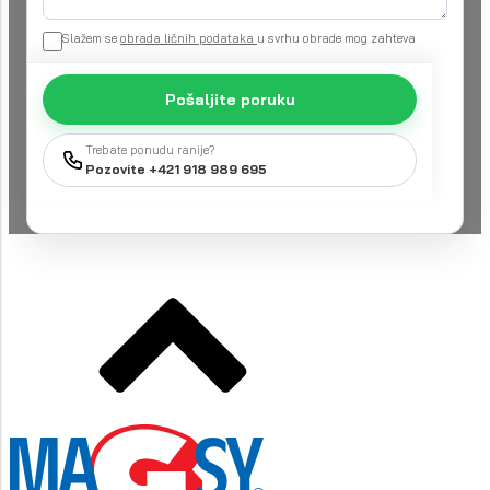
Slažem se
obrada ličnih podataka
u svrhu obrade mog zahteva
Pošaljite poruku
Trebate ponudu ranije?
Pozovite +421 918 989 695