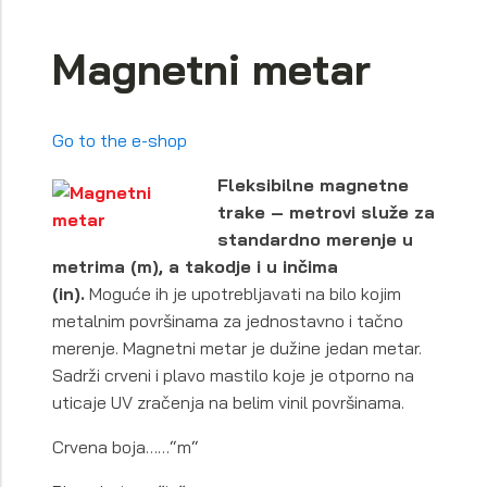
Magnetni metar
Go to the e-shop
Fleksibilne magnetne
trake – metrovi služe za
standardno merenje u
metrima (m), a takodje i u inčima
(in).
Moguće ih je upotrebljavati na bilo kojim
metalnim površinama za jednostavno i tačno
merenje. Magnetni metar je dužine jedan metar.
Sadrži crveni i plavo mastilo koje je otporno na
uticaje UV zračenja na belim vinil površinama.
Crvena boja……“m“