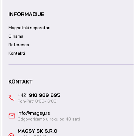
INFORMACIJE
Magnetski separatori
O nama
Referenca
Kontakti
KONTAKT
+421
918 989 695
Pon-Pet: 8:00-16:00
info@magsy.rs
Odgovorićemo u roku od 48 sati
MAGSY SK S.R.O.