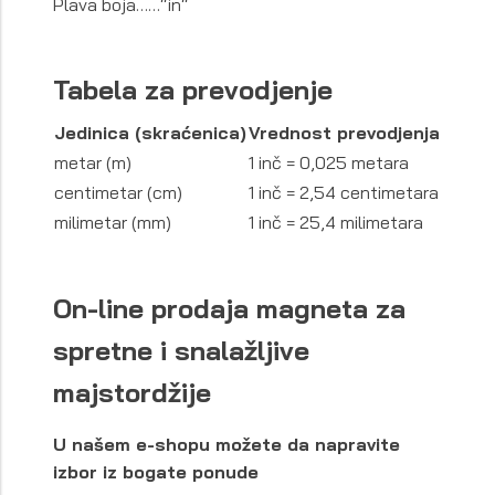
Plava boja……“in“
Tabela za prevodjenje
Jedinica (skraćenica)
Vrednost prevodjenja
metar (m)
1 inč = 0,025 metara
centimetar (cm)
1 inč = 2,54 centimetara
milimetar (mm)
1 inč = 25,4 milimetara
On-line prodaja magneta za
spretne i snalažljive
majstordžije
U našem e-shopu možete da napravite
izbor iz bogate ponude