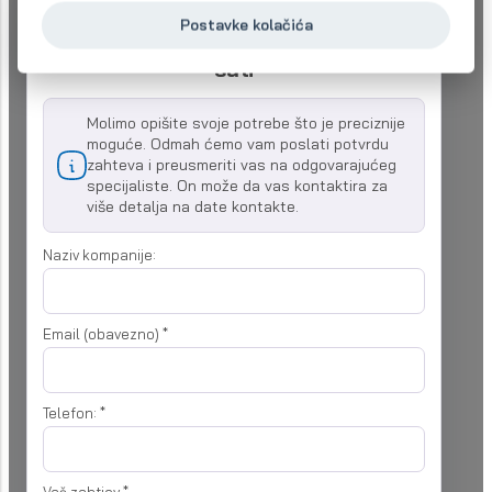
Pitajte o našim uslugama -
Postavke kolačića
dobićete ponudu u roku od 48
sati
Molimo opišite svoje potrebe što je preciznije
moguće. Odmah ćemo vam poslati potvrdu
zahteva i preusmeriti vas na odgovarajućeg
specijaliste. On može da vas kontaktira za
više detalja na date kontakte.
Naziv kompanije:
Email (obavezno)
*
Telefon:
*