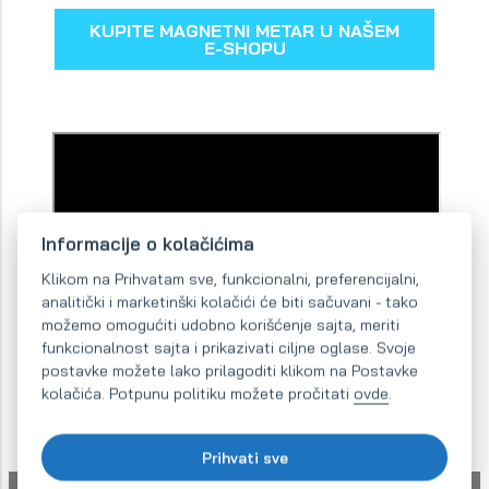
KUPITE MAGNETNI METAR U NAŠEM
E-SHOPU
Informacije o kolačićima
Klikom na Prihvatam sve, funkcionalni, preferencijalni,
analitički i marketinški kolačići će biti sačuvani - tako
možemo omogućiti udobno korišćenje sajta, meriti
funkcionalnost sajta i prikazivati ciljne oglase. Svoje
postavke možete lako prilagoditi klikom na Postavke
kolačića. Potpunu politiku možete pročitati
ovde
.
Prihvati sve