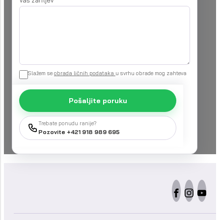
Vaš zahtjev
*
Slažem se
obrada ličnih podataka
u svrhu obrade mog zahteva
Pošaljite poruku
Trebate ponudu ranije?
Pozovite +421 918 989 695