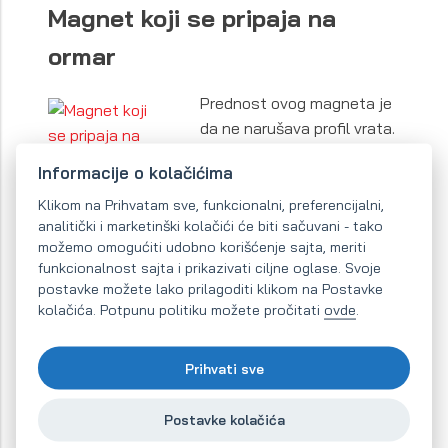
Magnet koji se pripaja na
ormar
Prednost ovog magneta je
da ne narušava profil vrata.
Magnet i njegov kontradeo
Informacije o kolačićima
se usađuju direktno u drvo.
Oba dela moraju da budu tačno okrenuti jedan
Klikom na Prihvatam sve, funkcionalni, preferencijalni,
analitički i marketinški kolačići će biti sačuvani - tako
prema drugom.
možemo omogućiti udobno korišćenje sajta, meriti
funkcionalnost sajta i prikazivati ciljne oglase. Svoje
Otvor za magnet mora da ima prečnik 15 mm i
postavke možete lako prilagoditi klikom na Postavke
dubinu 5 mm.
kolačića. Potpunu politiku možete pročitati
ovde
.
On-line prodaja magneta
Prihvati sve
U našem e-shopu ćete sigurno odabrati
Postavke kolačića