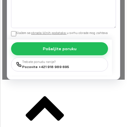
Slažem se
obrada ličnih podataka
u svrhu obrade mog zahteva
Pošaljite poruku
Trebate ponudu ranije?
Pozovite +421 918 989 695