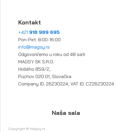
Kontakt
+421
918 989 695
Pon-Pet: 8:00-16:00
info@magsy.rs
Odgovorićemo u roku od 48 sati
MAGSY SK S.R.O.
Hollého 859/2,
Púchov 020 01, Slovačka
Company ID: 26230224, VAT ID: CZ26230224
Naša sala
Copyright © Magsy.rs