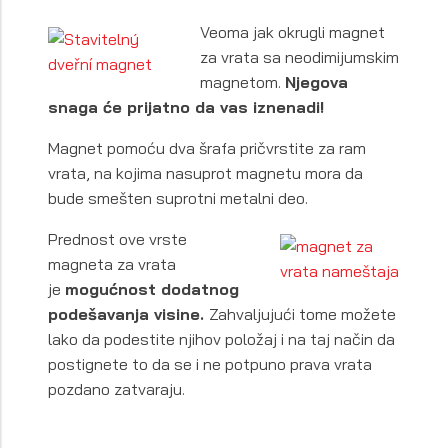
Veoma jak okrugli magnet
za vrata sa neodimijumskim
magnetom.
Njegova
snaga će prijatno da vas iznenadi!
Magnet pomoću dva šrafa pričvrstite za ram
vrata, na kojima nasuprot magnetu mora da
bude smešten suprotni metalni deo.
Prednost ove vrste
magneta za vrata
je
mogućnost dodatnog
podešavanja visine.
Zahvaljujući tome možete
lako da podestite njihov položaj i na taj način da
postignete to da se i ne potpuno prava vrata
pozdano zatvaraju.