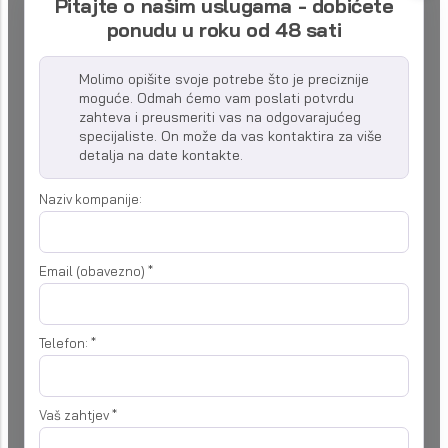
Pitajte o našim uslugama - dobićete
ponudu u roku od 48 sati
Molimo opišite svoje potrebe što je preciznije
moguće. Odmah ćemo vam poslati potvrdu
zahteva i preusmeriti vas na odgovarajućeg
specijaliste. On može da vas kontaktira za više
detalja na date kontakte.
Naziv kompanije:
Email (obavezno)
*
Telefon:
*
Vaš zahtjev
*