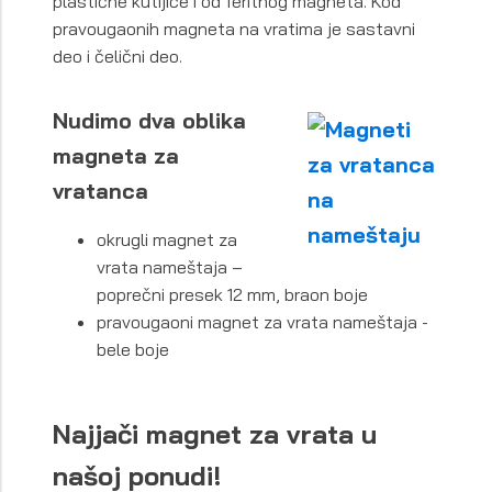
plastične kutijice i od feritnog magneta. Kod
pravougaonih magneta na vratima je sastavni
deo i čelični deo.
Nudimo dva oblika
magneta za
vratanca
okrugli magnet za
vrata nameštaja –
poprečni presek 12 mm, braon boje
pravougaoni magnet za vrata nameštaja -
bele boje
Najjači magnet za vrata u
našoj ponudi!