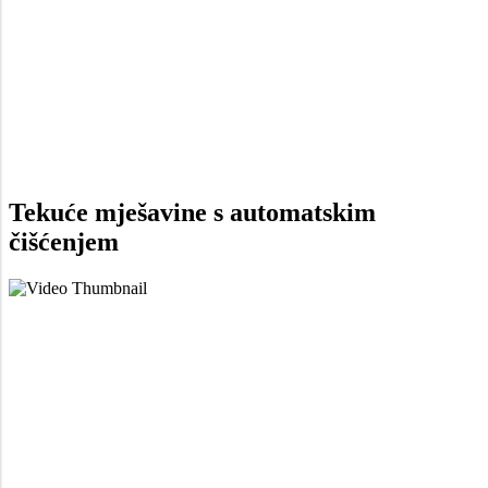
Tekuće mješavine
s automatskim
čišćenjem