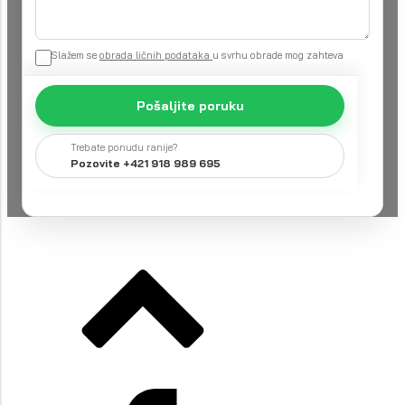
Slažem se
obrada ličnih podataka
u svrhu obrade mog zahteva
Pošaljite poruku
Trebate ponudu ranije?
Pozovite +421 918 989 695