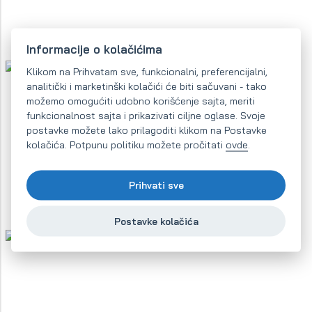
Informacije o kolačićima
Klikom na Prihvatam sve, funkcionalni, preferencijalni,
analitički i marketinški kolačići će biti sačuvani - tako
možemo omogućiti udobno korišćenje sajta, meriti
funkcionalnost sajta i prikazivati ciljne oglase. Svoje
postavke možete lako prilagoditi klikom na Postavke
kolačića. Potpunu politiku možete pročitati
ovde
.
Prihvati sve
Postavke kolačića