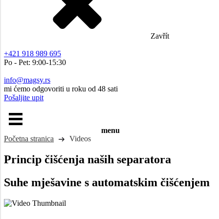
Zavřít
+421 918 989 695
Po - Pet: 9:00-15:30
info@magsy.rs
mi ćemo odgovoriti u roku od 48 sati
Pošaljite upit
menu
Početna stranica
Videos
Princip čišćenja naših separatora
Suhe mješavine
s automatskim čišćenjem