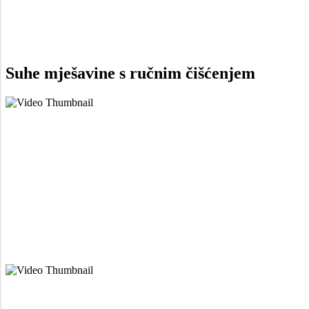
Suhe mješavine
s ručnim čišćenjem