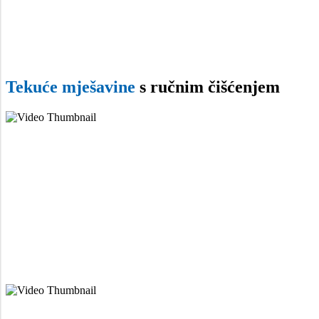
Tekuće mješavine
s ručnim čišćenjem