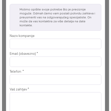
Molimo opišite svoje potrebe što je preciznije
moguće. Odmah ćemo vam poslati potvrdu zahteva i
preusmeriti vas na odgovarajućeg specijaliste. On
može da vas kontaktira za više detalja na date
kontakte.
Naziv kompanije:
Email (obavezno)
*
Telefon:
*
Vaš zahtjev
*