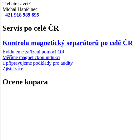
Trebate savet?
Michal Haničinec
+421 918 989 695
Servis po celé ČR
Kontrola magnetický separátorů po celé ČR
Evidujeme zařízení pomocí QR
Měříme magnetickou indukci
a připravujeme podklady pro audity
Zjistit více
Ocene kupaca