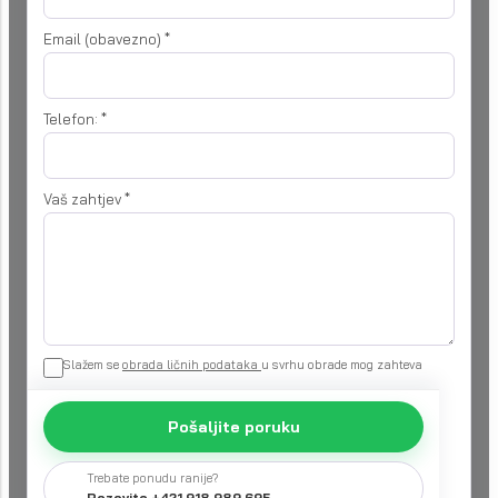
Email (obavezno)
*
Telefon:
*
Vaš zahtjev
*
Slažem se
obrada ličnih podataka
u svrhu obrade mog zahteva
Pošaljite poruku
Trebate ponudu ranije?
Pozovite +421 918 989 695