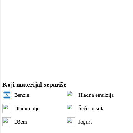
Koji materijal separiše
Benzin
Hladna emulzija
Hladno ulje
Šećerni sok
Džem
Jogurt