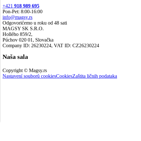
+421
918 989 695
Pon-Pet: 8:00-16:00
info@magsy.rs
Odgovorićemo u roku od 48 sati
MAGSY SK S.R.O.
Hollého 859/2,
Púchov 020 01, Slovačka
Company ID: 26230224, VAT ID: CZ26230224
Naša sala
Copyright © Magsy.rs
Nastavení souborů cookies
Cookies
Zaštita ličnih podataka