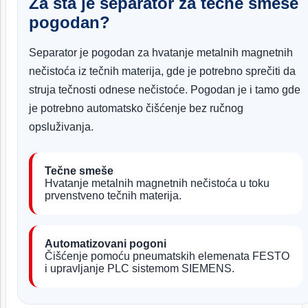
Za šta je separator za tečne smeše
pogodan?
Separator je pogodan za hvatanje metalnih magnetnih
nečistoća iz tečnih materija, gde je potrebno sprečiti da
struja tečnosti odnese nečistoće. Pogodan je i tamo gde
je potrebno automatsko čišćenje bez ručnog
opsluživanja.
Tečne smeše
Hvatanje metalnih magnetnih nečistoća u toku
prvenstveno tečnih materija.
Automatizovani pogoni
Čišćenje pomoću pneumatskih elemenata FESTO
i upravljanje PLC sistemom SIEMENS.