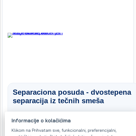
Separaciona posuda - dvostepena
separacija iz tečnih smeša
Sekundarna separacija metalnih nečistoća koje je
Informacije o kolačićima
uhvatio protočni separator sa automatskim čišćenjem.
Klikom na Prihvatam sve, funkcionalni, preferencijalni,