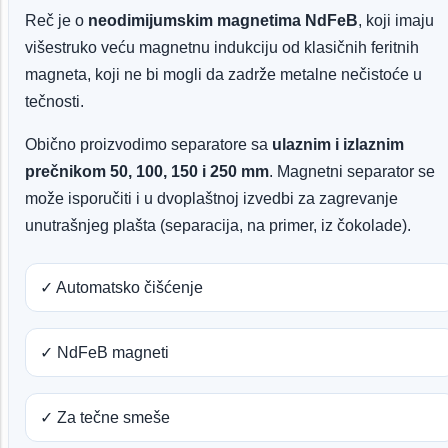
Reč je o
neodimijumskim magnetima NdFeB
, koji imaju
višestruko veću magnetnu indukciju od klasičnih feritnih
magneta, koji ne bi mogli da zadrže metalne nečistoće u
tečnosti.
Obično proizvodimo separatore sa
ulaznim i izlaznim
prečnikom 50, 100, 150 i 250 mm
. Magnetni separator se
može isporučiti i u dvoplaštnoj izvedbi za zagrevanje
unutrašnjeg plašta (separacija, na primer, iz čokolade).
✓ Automatsko čišćenje
✓ NdFeB magneti
✓ Za tečne smeše