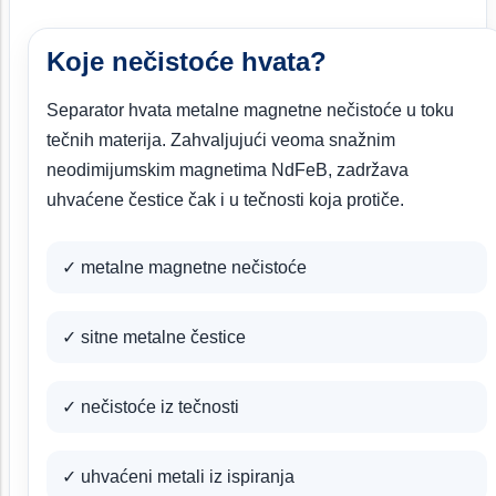
Koje nečistoće hvata?
Separator hvata metalne magnetne nečistoće u toku
tečnih materija. Zahvaljujući veoma snažnim
neodimijumskim magnetima NdFeB, zadržava
uhvaćene čestice čak i u tečnosti koja protiče.
✓ metalne magnetne nečistoće
✓ sitne metalne čestice
✓ nečistoće iz tečnosti
✓ uhvaćeni metali iz ispiranja