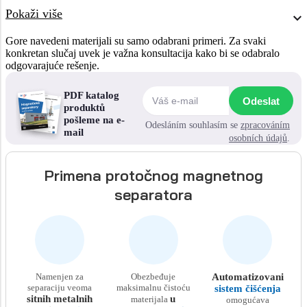
Pokaži više
Gore navedeni materijali su samo odabrani primeri. Za svaki
konkretan slučaj uvek je važna konsultacija kako bi se odabralo
odgovarajuće rešenje.
PDF katalog
Odeslat
produktů
pošleme na e-
Odesláním souhlasím se
zpracováním
mail
osobních údajů
.
Primena protočnog magnetnog
separatora
Namenjen za
Obezbeđuje
Automatizovani
separaciju veoma
maksimalnu čistoću
sistem čišćenja
sitnih metalnih
u
materijala
omogućava