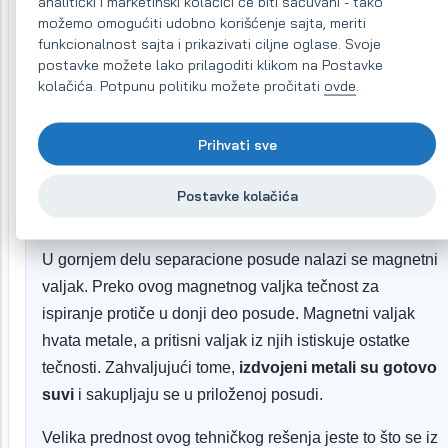
analitički i marketinški kolačići će biti sačuvani - tako
možemo omogućiti udobno korišćenje sajta, meriti
Tok separacije u separacionoj posudi
funkcionalnost sajta i prikazivati ciljne oglase. Svoje
postavke možete lako prilagoditi klikom na Postavke
Magnetni separator sa automatskim čišćenjem hvata
kolačića. Potpunu politiku možete pročitati
ovde
.
metalne nečistoće iz tečnosti. Tokom automatskog
ciklusa čišćenja ove nečistoće se ispiraju vodom ili bilo
Prihvati sve
kojim drugim medijumom. Ova
tečnost za ispiranje se
zajedno sa uhvaćenim metalima ispušta u
Postavke kolačića
separacionu posudu
.
U gornjem delu separacione posude nalazi se magnetni
valjak. Preko ovog magnetnog valjka tečnost za
ispiranje protiče u donji deo posude. Magnetni valjak
hvata metale, a pritisni valjak iz njih istiskuje ostatke
tečnosti. Zahvaljujući tome,
izdvojeni metali su gotovo
suvi
i sakupljaju se u priloženoj posudi.
Velika prednost ovog tehničkog rešenja jeste to što se iz