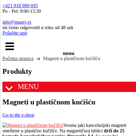
+421 918 989 695
Po - Pet: 9:00-15:30
info@magsy.rs
mi ćemo odgovoriti u roku od 48 sati
Pošaljite upit
menu
Početna stranica
Magneti u plastičnom kućišću
Produkty
MENU
Magneti u plastičnom kućišću
Go to the e-shop
Veoma jaki kancelarijski magneti
smeštene u plastično kučišće. Na magnetičnoj tablici
drži do 25