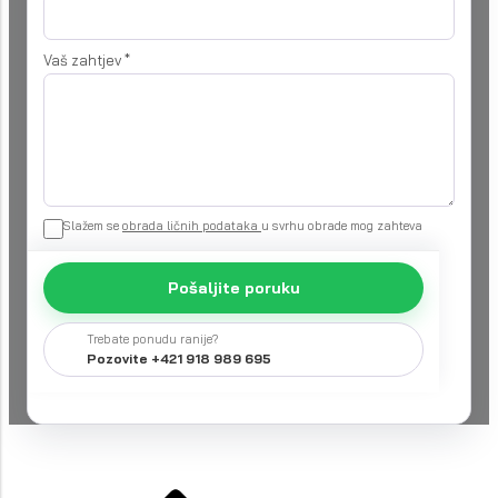
Vaš zahtjev
*
Slažem se
obrada ličnih podataka
u svrhu obrade mog zahteva
Pošaljite poruku
Trebate ponudu ranije?
Pozovite +421 918 989 695