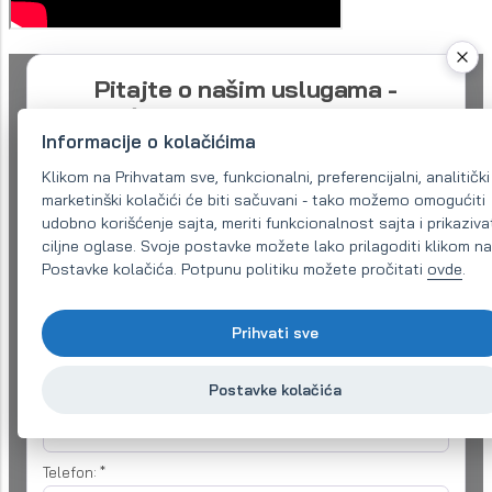
Pitajte o našim uslugama -
dobićete ponudu u roku od 48
Informacije o kolačićima
sati
Klikom na Prihvatam sve, funkcionalni, preferencijalni, analitički 
Molimo opišite svoje potrebe što je preciznije
marketinški kolačići će biti sačuvani - tako možemo omogućiti
moguće. Odmah ćemo vam poslati potvrdu zahteva i
udobno korišćenje sajta, meriti funkcionalnost sajta i prikaziva
preusmeriti vas na odgovarajućeg specijaliste. On
ciljne oglase. Svoje postavke možete lako prilagoditi klikom n
može da vas kontaktira za više detalja na date
kontakte.
Postavke kolačića. Potpunu politiku možete pročitati
ovde
.
Naziv kompanije:
Prihvati sve
Postavke kolačića
Email (obavezno)
*
Telefon:
*