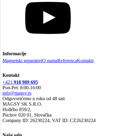
Informacije
Magnetski separatori
O nama
Referenca
Kontakti
Kontakt
+421
918 989 695
Pon-Pet: 8:00-16:00
info@magsy.rs
Odgovorićemo u roku od 48 sati
MAGSY SK S.R.O.
Hollého 859/2,
Púchov 020 01, Slovačka
Company ID: 26230224, VAT ID: CZ26230224
Naša sala