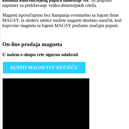
komada kancelarisjkog papira dimenzije A4
. Su pogodni
naprimer za pridržavanje veliko-dimenzijskih crteža.
Magneti isporučujemo bez štampanja eventuelno sa logom firme
MAGSY. Iz sledeće tablice možete magneti direktno naručiti, kod
kupovine magneta sa logom MAGSY pružamo značajni popust.
On-line prodaja magneta
U našem e-shopu ćete sigurno odabrati
KUPITI MAGNETI U KUĆIŠĆU